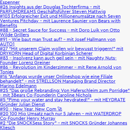
Espenner
#26 Insights aus der Douglas Tochterfirma - mit
PARFUMDREAMS Geschäftsführer Steven Mattwig
#103 Erfolgreicher Exit und Millionenumsätze nach Seven
Ventures Pitchday - mit Laurence Saunier von Bears with
Benefits
#88 – Secret Sauce for Success – mit Doro Luik von Otto
Wilde Grillers
#91 - Wie baut man Trust auf? – mit Josef Hallmann von
AUTO1
#27 "Mit unserem Claim wollen wir bewusst triggern!" mit
DRYKORN Head of Digital Korbinian Scherer
#83 – Insolvenz kann auch geil sein – mit Naughty Nuts-
Founder Lorenz Greiner
#86 – Revolution im Kinderzimmer – mit Rene Arnold von
Tonies
#16 "Anfangs wurde unser Onlineshop wie eine Filiale
behandelt" - mit STRELLSON Managing Brand Director
Marino Edelmann
#25 "Das große Rebranding: Von Haferschleim zum Porridge"
- mit 3Bears Co-Founderin Caroline Nichols
#5 "Pimp your water and stay heydrated!" - mit HEYDRATE
Gründer Julian Dienst
#90 – New Year, New Com 🚀
#20 100 Mio Umsatz nach nur 5 Jahren - mit WATERDROP
Co-Founder Henry Murray
#2 "Die SNOCKSess Story" - mit SNOCKS Gründer Johannes
Kliesch