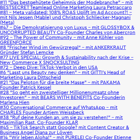
#11 "Das bestgehütete Geheimnis der Modebranche" - mit
BESTSECRET Teamlead Online Marketing Laura Petraccaro
#81 – Meta validated: 108% ROAS Uplift im Ad Account?! –
mit Nils Jessen (Mable) und Christoph Schliecker-Magnani
(Meta)
#47 - Die Demokratisierung von Luxus - mit GLOSSYBOX &
UNCORRUPTED BEAUTY Co-Founder Charles von Abercron
#92 – The Power of Community – mit Anne Köhler von
GREENFORCE
#8 "Frischer Wind im Gewürzregal“ - mit ANKERKRAUT
Gründer Stefan Lemcke
#77 LIVE SPECIAL: Growth & Sustainability nach der Krise –
New Commerce X SNOCKSULTING
#72 - Deep Dive: TikTok-Verbot in den USA
#6 "Lasst uns Beauty neu denken" - mit GITTI's Head of
Marketing Laura Dittscheid
#21 "Das Peloton für die breite Masse" - mit PAKAMA
Founder Patrick Kessel
#28 "So geht ein zweistelliger Millionenumsatz ohne
Investoren" - mit BEARS WITH BENEFITS Co-Founderin
Marlena Hien
#30 Conversational Commerce auf WhatsApp - mit
CHARLES Founder Artjem Weissbeck
#38 "Ruf deine Kunden an, um sie zu verstehen!" - mit
Maximilian Rast, Co-Founder KLAR
#45 - TikTok Search statt Google? mit Content Creator &
Business Angel Diana zur Löwen
#14 "Wir leben Aloha!" - mit PURELEI Co-Founder Etienne