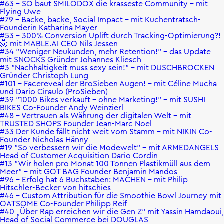
#63 - SO baut SMILODOX die krasseste Community - mit
Flying Uwe
#79 – Backe, backe, Social Impact – mit Kuchentratsch-
Founderin Katharina Mayer
#53 - 300% Conversion Uplift durch Tracking-Optimierung?!
🤯 mit MABLE.AI CEO Nils Jessen
#34 "Weniger Neukunden, mehr Retention!" - das Update
mit SNOCKS Gründer Johannes Kliesch
#3 "Nachhaltigkeit muss sexy sein!" - mit DUSCHBROCKEN
Gründer Christoph Lung
#101 - Facereveal der BroSieben Augen! - mit Céline Mucha
und Dario Ciraulo (ProSieben)
#39 "1000 Bikes verkauft - ohne Marketing!" - mit SUSHI
BIKES Co-Founder Andy Weinzierl
#48 - Vertrauen als Währung der digitalen Welt - mit
TRUSTED SHOPS Founder Jean-Marc Noel
#33 Der Kunde fällt nicht weit vom Stamm - mit NIKIN Co-
Founder Nicholas Hänny
#19 "So verbessern wir die Modewelt" - mit ARMEDANGELS
Head of Customer Acquisition Dario Cordin
#13 "Wir holen pro Monat 100 Tonnen Plastikmüll aus dem
Meer" - mit GOT BAG Founder Benjamin Mandos
#96 – Erfolg hat 6 Buchstaben: MACHEN – mit Philip
Hitschler-Becker von hitschies
#46 - Custom Attribution für die Smoothie Bowl Journey mit
OATSOME Co-Founder Philipp Reif
#40 „Über Rap erreichen wir die Gen Z“ mit Yassin Hamdaoui,
Head of Social Commerce bei DOUGLAS