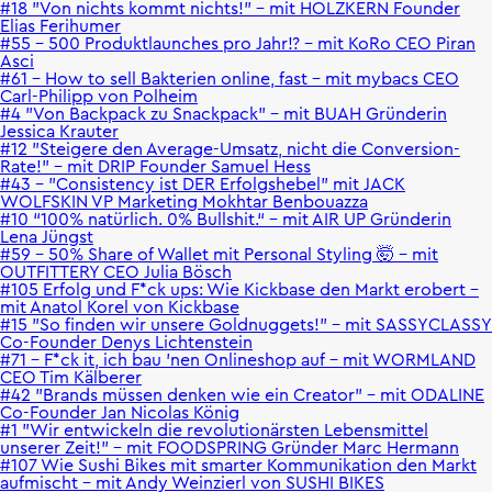
#18 "Von nichts kommt nichts!" - mit HOLZKERN Founder
Elias Ferihumer
#55 - 500 Produktlaunches pro Jahr!? - mit KoRo CEO Piran
Asci
#61 - How to sell Bakterien online, fast - mit mybacs CEO
Carl-Philipp von Polheim
#4 "Von Backpack zu Snackpack" - mit BUAH Gründerin
Jessica Krauter
#12 "Steigere den Average-Umsatz, nicht die Conversion-
Rate!" - mit DRIP Founder Samuel Hess
#43 - "Consistency ist DER Erfolgshebel" mit JACK
WOLFSKIN VP Marketing Mokhtar Benbouazza
#10 “100% natürlich. 0% Bullshit.“ - mit AIR UP Gründerin
Lena Jüngst
#59 - 50% Share of Wallet mit Personal Styling 🤯 - mit
OUTFITTERY CEO Julia Bösch
#105 Erfolg und F*ck ups: Wie Kickbase den Markt erobert –
mit Anatol Korel von Kickbase
#15 "So finden wir unsere Goldnuggets!" - mit SASSYCLASSY
Co-Founder Denys Lichtenstein
#71 - F*ck it, ich bau 'nen Onlineshop auf - mit WORMLAND
CEO Tim Kälberer
#42 "Brands müssen denken wie ein Creator" - mit ODALINE
Co-Founder Jan Nicolas König
#1 "Wir entwickeln die revolutionärsten Lebensmittel
unserer Zeit!" - mit FOODSPRING Gründer Marc Hermann
#107 Wie Sushi Bikes mit smarter Kommunikation den Markt
aufmischt – mit Andy Weinzierl von SUSHI BIKES