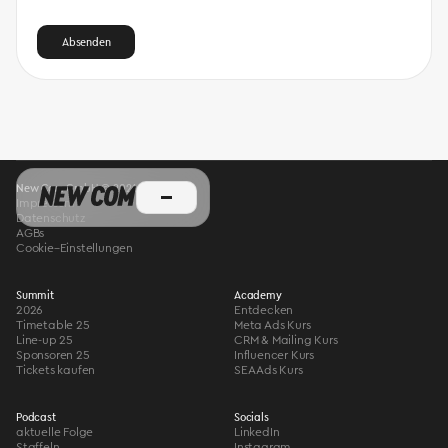
New Com GmbH © 2026
Impressum
Datenschutz
AGBs
Cookie–Einstellungen
Summit
Academy
2026
Entdecken
Timetable 25
Meta Ads Kurs
Line-up 25
CRM & Mailing Kurs
Sponsoren 25
Influencer Kurs
Tickets kaufen
SEA Ads Kurs
Podcast
Socials
aktuelle Folge
LinkedIn
Staffeln
Instagram