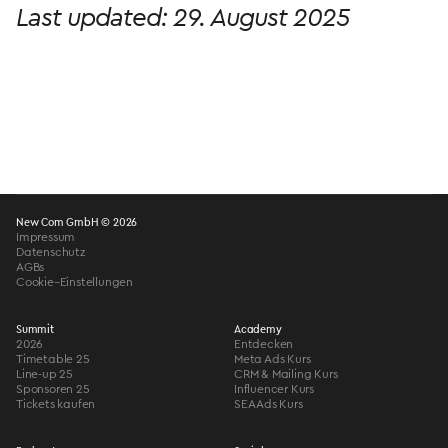
Last updated: 29. August 2025
New Com GmbH © 2026
Impressum
Datenschutz
AGBs
Cookie–Einstellungen
Summit
Academy
2026
Entdecken
Timetable 25
Meta Ads Kurs
Line-up 25
CRM & Mailing Kurs
Sponsoren 25
Influencer Kurs
Tickets kaufen
SEA Ads Kurs