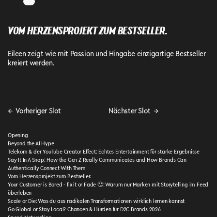
VOM HERZENSPROJEKT ZUM BESTSELLER.
Eileen zeigt wie mit Passion und Hingabe einzigartige Bestseller
kreiert werden.
←
Vorheriger Slot
Nächster Slot
→
Opening
Beyond the AI Hype
Telekom & der YouTube Creator Effect: Echtes Entertainment für starke Ergebnisse
Say It In A Snap: How the Gen Z Really Communicates and How Brands Can
Authentically Connect With Them
Vom Herzensprojekt zum Bestseller.
Your Customer is Bored - fix it or Fade 🙄: Warum nur Marken mit Storytelling im Feed
überleben
Scale or Die: Was du aus radikalen Transformationen wirklich lernen kannst
Go Global or Stay Local? Chancen & Hürden für D2C Brands 2026