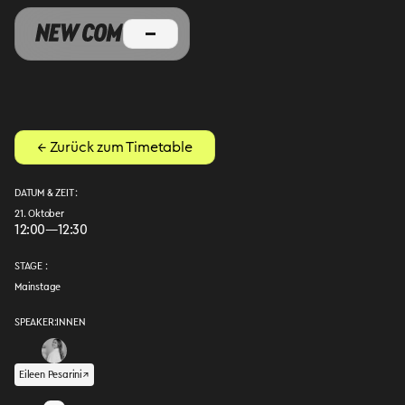
← Zurück zum Timetable
DATUM & ZEIT :
21. Oktober
12:00
—
12:30
STAGE :
Mainstage
SPEAKER:INNEN
Eileen Pesarini
↗︎