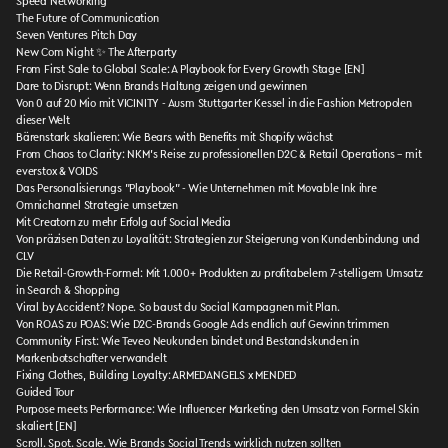
Speed Networking
The Future of Communication
Seven Ventures Pitch Day
New Com Night ✨ The Afterparty
From First Sale to Global Scale: A Playbook for Every Growth Stage [EN]
Dare to Disrupt: Wenn Brands Haltung zeigen und gewinnen
Von 0 auf 20 Mio mit VICINITY - Ausm Stuttgarter Kessel in die Fashion Metropolen
dieser Welt
Bärenstark skalieren: Wie Bears with Benefits mit Shopify wächst
From Chaos to Clarity: NKM’s Reise zu professionellen D2C & Retail Operations – mit
everstox & VOIDS
Das Personalisierungs "Playbook" - Wie Unternehmen mit Movable Ink ihre
Omnichannel Strategie umsetzen
Mit Creatorn zu mehr Erfolg auf Social Media
Von präzisen Daten zu Loyalität: Strategien zur Steigerung von Kundenbindung und
CLV
Die Retail-Growth-Formel: Mit 1.000+ Produkten zu profitabelem 7-stelligem Umsatz
in Search & Shopping
Viral by Accident? Nope. So baust du Social Kampagnen mit Plan.
Von ROAS zu POAS: Wie D2C-Brands Google Ads endlich auf Gewinn trimmen
Community First: Wie Teveo Neukunden bindet und Bestandskunden in
Markenbotschafter verwandelt
Fixing Clothes, Building Loyalty: ARMEDANGELS x MENDED
Guided Tour
Purpose meets Performance: Wie Influencer Marketing den Umsatz von Formel Skin
skaliert [EN]
Scroll. Spot. Scale. Wie Brands Social Trends wirklich nutzen sollten