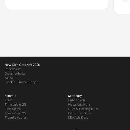
New Com GmbH © 2026
Impressum
Datenschutz
AGBs
Cookie–Einstellungen
Summit
Academy
2026
Entdecken
Timetable 25
Meta Ads Kurs
Line-up 25
CRM & Mailing Kurs
Sponsoren 25
Influencer Kurs
Tickets kaufen
SEA Ads Kurs