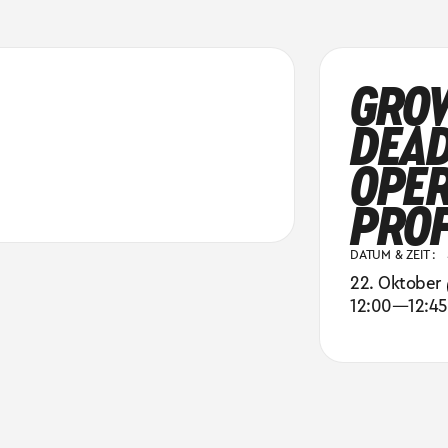
GROW
DEAD
OPER
PROF
DATUM & ZEIT :
22. Oktober
12:00
—
12:45