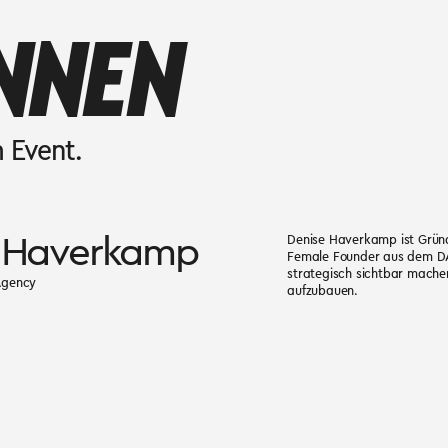
NNEN
 Event.
 Haverkamp
Denise Haverkamp ist Gründe
Female Founder aus dem DAC
strategisch sichtbar machen
Agency
aufzubauen.