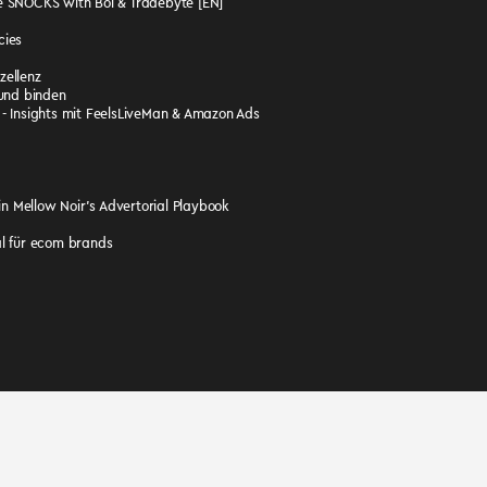
ke SNOCKS with Bol & Tradebyte [EN]
cies
zellenz
und binden
 - Insights mit FeelsLiveMan & Amazon Ads
n Mellow Noir’s Advertorial Playbook
l für ecom brands