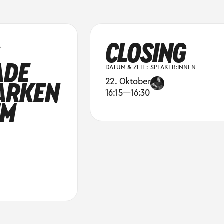
CLOSING
ADE
DATUM & ZEIT :
SPEAKER:INNEN
ARKEN
22. Oktober
16:15
—
16:30
IM