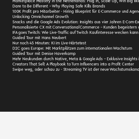
Marketplace Mastery in the Netherlands: Plug In, Scale Up, Win Big li
Dare to Be Different – Why Playing Safe Kills Brands
100K Profit pro Mitarbeiter - Hiring Blueprint für E-Commerce und Agen
Unlocking Omnichannel Growth
Snocks und die Google Ads Evolution: Insights aus vier Jahren E-Com-Ex
Personalisierte CX mit Conversational Commerce – Kunden begeistern 
IFA goes Twitch: Wie Live-Traffic auf Twitch Kaufinteresse wecken kann
Guided Tour mit Hans Neubert
Nur noch 45 Minuten: KI im Live-Härtetest
D2C goes Europe: Mit Marktplätzen zum internationalen Wachstum
Guided Tour mit Denise Haverkamp
Mehr Neukunden durch Native, Meta & Google Ads – Exklusive Insights i
Creators That Sell: A Playbook to Turn Influencers into a Profit Center
Swipe weg, oder schau zu - Streaming TV ist der neue Wachstumskana