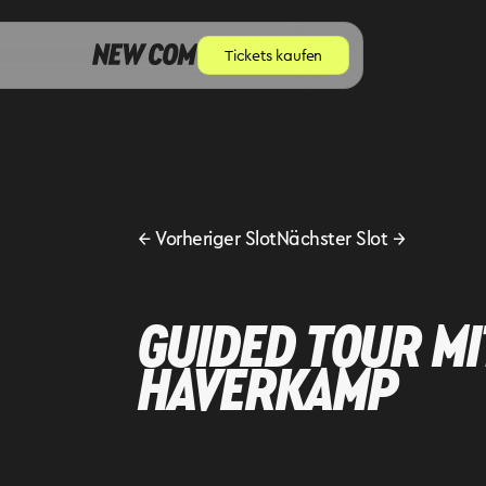
Tickets kaufen
←
Vorheriger Slot
Nächster Slot
→
GUIDED TOUR MI
HAVERKAMP