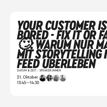
YOUR CUSTOMER IS
BORED - FIX IT OR F
🙄: WARUM NUR M
MIT STORYTELLING 
FEED ÜBERLEBEN
DATUM & ZEIT :
SPEAKER:INNEN
21. Oktober
13:45
—
14:30