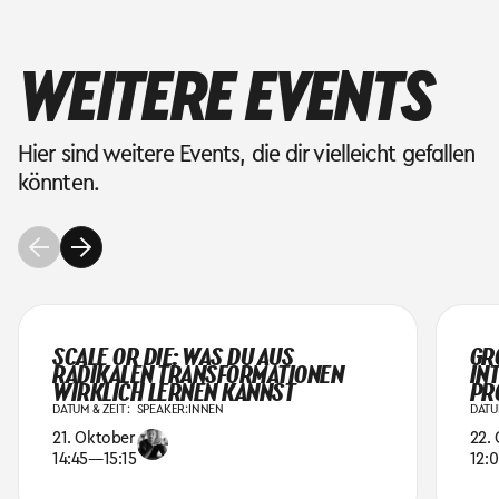
WEITERE EVENTS
Hier sind weitere Events, die dir vielleicht gefallen
könnten.
SCALE OR DIE: WAS DU AUS
GR
RADIKALEN TRANSFORMATIONEN
IN
WIRKLICH LERNEN KANNST
PR
DATUM & ZEIT :
SPEAKER:INNEN
DATUM
21. Oktober
22.
14:45
—
15:15
12: