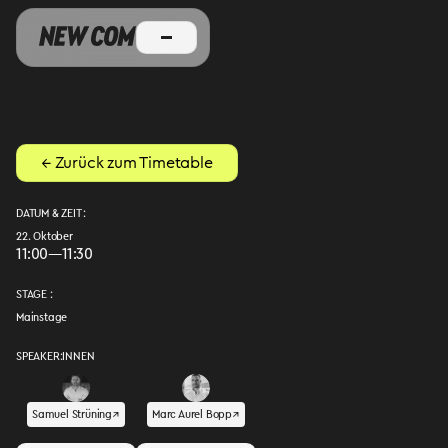
← Zurück zum Timetable
DATUM & ZEIT :
22. Oktober
11:00
—
11:30
STAGE :
Mainstage
SPEAKER:INNEN
Samuel Strüning
↗︎
Marc Aurel Bopp
↗︎