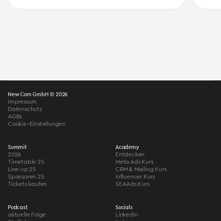
New Com GmbH © 2026
Impressum
Datenschutz
AGBs
Cookie–Einstellungen
Summit
Academy
2026
Entdecken
Timetable 25
Meta Ads Kurs
Line-up 25
CRM & Mailing Kurs
Sponsoren 25
Influencer Kurs
Tickets kaufen
SEA Ads Kurs
Podcast
Socials
aktuelle Folge
LinkedIn