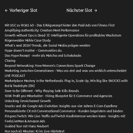
←
Vorheriger Slot
Nächster Slot
→
Mit UGC zu ROAS 40 – Das Erfolgsrezept hinter den Paid Ads von Fitness First
Amplifying Authenticity: Creators Meet Performance
Growth without Ops is Dead ☠️: Intelligente Operations für profitables Wachstum
Rügenwalder Mühle Case Study
What’s next 2026? Trends, die Social Media prägen werden
Hype doesn’t matter – Communities do.
Das Hype Rezept - mehr als Matcha und Schokolade.
Closing
Beyond Networking: How Women’s Connections Spark Change
Marketing zwischen Generationen – Was uns eint und was uns wirklich unterscheidet
LIVE PODCAST
Marketplace Mastery in the Netherlands: Plug In, Scale Up, Win Big like SNOCKS with
Bol & Tradebyte [EN]
Dare to Be Different – Why Playing Safe Kills Brands
100K Profit pro Mitarbeiter - Hiring Blueprint für E-Commerce und Agencies
Unlocking Omnichannel Growth
Snocks und die Google Ads Evolution: Insights aus vier Jahren E-Com-Exzellenz
Personalisierte CX mit Conversational Commerce – Kunden begeistern und binden
IFA goes Twitch: Wie Live-Traffic auf Twitch Kaufinteresse wecken kann - Insights mit
FeelsLiveMan & Amazon Ads
Guided Tour mit Hans Neubert
Nur noch 45 Minuten: KI im Live-Härtetest