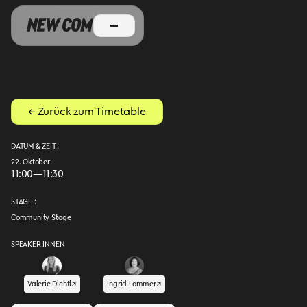
← Zurück zum Timetable
DATUM & ZEIT :
22. Oktober
11:00
—
11:30
STAGE :
Community Stage
SPEAKER:INNEN
Valerie Dichtl
↗︎
Ingrid Lommer
↗︎