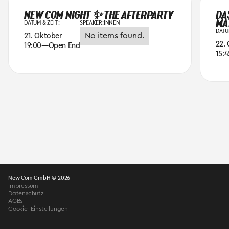
NEW COM NIGHT ✨ THE AFTERPARTY
DA
MA
DATUM & ZEIT :
SPEAKER:INNEN
DATUM
21. Oktober
No items found.
22.
19:00
—
Open End
15:4
New Com GmbH © 2026
Impressum
Datenschutz
AGBs
Cookie–Einstellungen