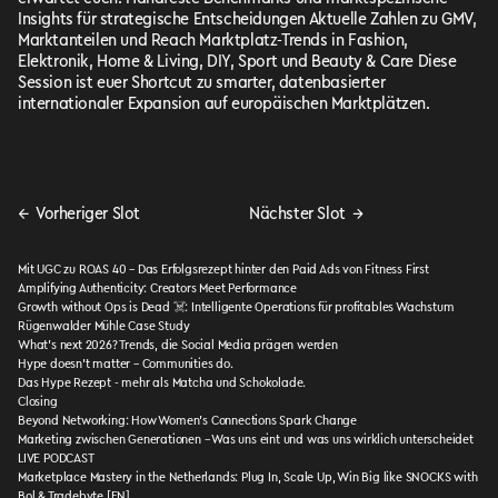
Insights für strategische Entscheidungen Aktuelle Zahlen zu GMV,
Marktanteilen und Reach Marktplatz-Trends in Fashion,
Elektronik, Home & Living, DIY, Sport und Beauty & Care Diese
Session ist euer Shortcut zu smarter, datenbasierter
internationaler Expansion auf europäischen Marktplätzen.
←
Vorheriger Slot
Nächster Slot
→
Mit UGC zu ROAS 40 – Das Erfolgsrezept hinter den Paid Ads von Fitness First
Amplifying Authenticity: Creators Meet Performance
Growth without Ops is Dead ☠️: Intelligente Operations für profitables Wachstum
Rügenwalder Mühle Case Study
What’s next 2026? Trends, die Social Media prägen werden
Hype doesn’t matter – Communities do.
Das Hype Rezept - mehr als Matcha und Schokolade.
Closing
Beyond Networking: How Women’s Connections Spark Change
Marketing zwischen Generationen – Was uns eint und was uns wirklich unterscheidet
LIVE PODCAST
Marketplace Mastery in the Netherlands: Plug In, Scale Up, Win Big like SNOCKS with
Bol & Tradebyte [EN]