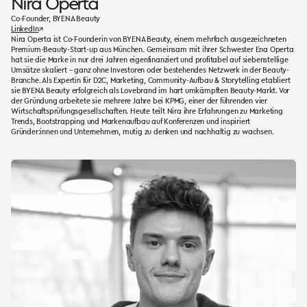
Nira Operta
Co-Founder, BYENA Beauty
LinkedIn
↗
Nira Operta ist Co-Founderin von BYENA Beauty, einem mehrfach ausgezeichneten
Premium-Beauty-Start-up aus München. Gemeinsam mit ihrer Schwester Ena Operta
hat sie die Marke in nur drei Jahren eigenfinanziert und profitabel auf siebenstellige
Umsätze skaliert – ganz ohne Investoren oder bestehendes Netzwerk in der Beauty-
Branche. Als Expertin für D2C, Marketing, Community-Aufbau & Storytelling etabliert
sie BYENA Beauty erfolgreich als Lovebrand im hart umkämpften Beauty-Markt. Vor
der Gründung arbeitete sie mehrere Jahre bei KPMG, einer der führenden vier
Wirtschaftsprüfungsgesellschaften. Heute teilt Nira ihre Erfahrungen zu Marketing
Trends, Bootstrapping und Markenaufbau auf Konferenzen und inspiriert
Gründer:innen und Unternehmen, mutig zu denken und nachhaltig zu wachsen.