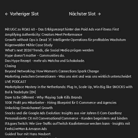
←
Vorheriger Slot
Nächster Slot
→
Mit UGC zu ROAS 40 – Das Erfolgsrezept hinter den Paid Ads von Fitness First
Amplifying Authenticity: Creators Meet Performance
Growth without Ops is Dead ☠️: Intelligente Operations für profitables Wachstum
Rügenwalder Mühle Case Study
What’s next 2026? Trends, die Social Media prägen werden
Hype doesn’t matter – Communities do.
Das Hype Rezept - mehr als Matcha und Schokolade.
Closing
Beyond Networking: How Women’s Connections Spark Change
Marketing zwischen Generationen – Was uns eint und was uns wirklich unterscheidet
LIVE PODCAST
Marketplace Mastery in the Netherlands: Plug In, Scale Up, Win Big like SNOCKS with
Bol & Tradebyte [EN]
Dare to Be Different – Why Playing Safe Kills Brands
100K Profit pro Mitarbeiter - Hiring Blueprint für E-Commerce und Agencies
Unlocking Omnichannel Growth
Snocks und die Google Ads Evolution: Insights aus vier Jahren E-Com-Exzellenz
Personalisierte CX mit Conversational Commerce – Kunden begeistern und binden
IFA goes Twitch: Wie Live-Traffic auf Twitch Kaufinteresse wecken kann - Insights mit
FeelsLiveMan & Amazon Ads
Guided Tour mit Hans Neubert