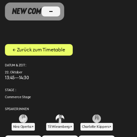
← Zurück zum Timetable
DATUM & ZEIT :
22. Oktober
13:45
—
14:30
STAGE :
Commerce Stage
SPEAKER:INNEN
Nira Operta
↗︎
Til Wiesenberg
↗︎
Charlotte Küppers
↗︎