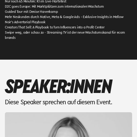
Nur noch 45 Minuten: KI im Live-Härtetest
D2C goes Europe: Mit Marktplätzen zum internationalen Wachstum
Guided Tour mit Denise Haverkamp
Mehr Neukunden durch Native, Meta & Google Ads – Exklusive Insights in Mellow
Noir’s Advertorial Playbook
Creators That Sell: A Playbook to Turn Influencers into a Profit Center
Swipe weg, oder schau zu - Streaming TV ist der neue Wachstumskanal für ecom
brands
SPEAKER:INNEN
Diese Speaker sprechen auf diesem Event.