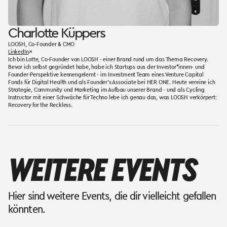
Charlotte Küppers
LOOSH, Co-Founder & CMO
LinkedIn
↗
Ich bin Lotte, Co-Founder von LOOSH - einer Brand rund um das Thema Recovery.
Bevor ich selbst gegründet habe, habe ich Startups aus der Investor*innen- und
Founder-Perspektive kennengelernt - im Investment Team eines Venture Capital
Fonds für Digital Health und als Founder's Associate bei HER ONE. Heute vereine ich
Strategie, Community und Marketing im Aufbau unserer Brand - und als Cycling
Instructor mit einer Schwäche für Techno lebe ich genau das, was LOOSH verkörpert:
Recovery for the Reckless.
WEITERE EVENTS
Hier sind weitere Events, die dir vielleicht gefallen
könnten.