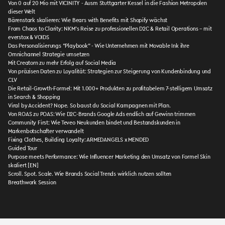
Von 0 auf 20 Mio mit VICINITY - Ausm Stuttgarter Kessel in die Fashion Metropolen
dieser Welt
Bärenstark skalieren: Wie Bears with Benefits mit Shopify wächst
From Chaos to Clarity: NKM’s Reise zu professionellen D2C & Retail Operations – mit
everstox & VOIDS
Das Personalisierungs "Playbook" - Wie Unternehmen mit Movable Ink ihre
Omnichannel Strategie umsetzen
Mit Creatorn zu mehr Erfolg auf Social Media
Von präzisen Daten zu Loyalität: Strategien zur Steigerung von Kundenbindung und
CLV
Die Retail-Growth-Formel: Mit 1.000+ Produkten zu profitabelem 7-stelligem Umsatz
in Search & Shopping
Viral by Accident? Nope. So baust du Social Kampagnen mit Plan.
Von ROAS zu POAS: Wie D2C-Brands Google Ads endlich auf Gewinn trimmen
Community First: Wie Teveo Neukunden bindet und Bestandskunden in
Markenbotschafter verwandelt
Fixing Clothes, Building Loyalty: ARMEDANGELS x MENDED
Guided Tour
Purpose meets Performance: Wie Influencer Marketing den Umsatz von Formel Skin
skaliert [EN]
Scroll. Spot. Scale. Wie Brands Social Trends wirklich nutzen sollten
Breathwork Session