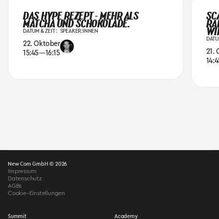
DAS HYPE REZEPT - MEHR ALS
SC
MATCHA UND SCHOKOLADE.
RA
WI
DATUM & ZEIT :
SPEAKER:INNEN
DATUM
22. Oktober
21.
15:45
—
16:15
14:4
New Com GmbH © 2026
Impressum
Datenschutz
AGBs
Cookie–Einstellungen
Summit
Academy