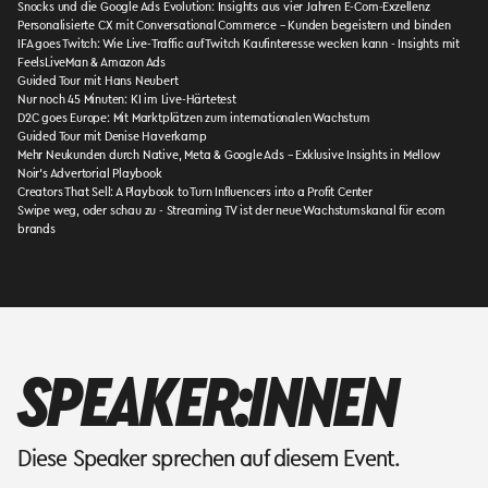
Snocks und die Google Ads Evolution: Insights aus vier Jahren E-Com-Exzellenz
Personalisierte CX mit Conversational Commerce – Kunden begeistern und binden
IFA goes Twitch: Wie Live-Traffic auf Twitch Kaufinteresse wecken kann - Insights mit
FeelsLiveMan & Amazon Ads
Guided Tour mit Hans Neubert
Nur noch 45 Minuten: KI im Live-Härtetest
D2C goes Europe: Mit Marktplätzen zum internationalen Wachstum
Guided Tour mit Denise Haverkamp
Mehr Neukunden durch Native, Meta & Google Ads – Exklusive Insights in Mellow
Noir’s Advertorial Playbook
Creators That Sell: A Playbook to Turn Influencers into a Profit Center
Swipe weg, oder schau zu - Streaming TV ist der neue Wachstumskanal für ecom
brands
SPEAKER:INNEN
Diese Speaker sprechen auf diesem Event.