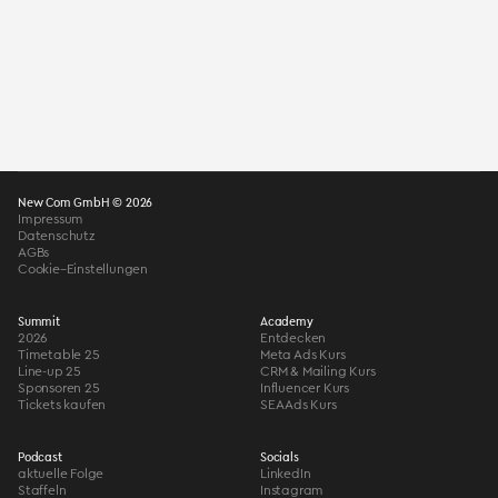
New Com GmbH © 2026
Impressum
Datenschutz
AGBs
Cookie–Einstellungen
Summit
Academy
2026
Entdecken
Timetable 25
Meta Ads Kurs
Line-up 25
CRM & Mailing Kurs
Sponsoren 25
Influencer Kurs
Tickets kaufen
SEA Ads Kurs
Podcast
Socials
aktuelle Folge
LinkedIn
Staffeln
Instagram