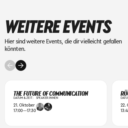
WEITERE EVENTS
Hier sind weitere Events, die dir vielleicht gefallen
könnten.
THE FUTURE OF COMMUNICATION
RÜ
DATUM & ZEIT :
SPEAKER:INNEN
DATUM
21. Oktober
22.
17:00
—
17:30
13:4