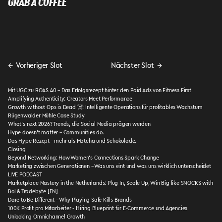
GRAB A COFFEE
←
Vorheriger Slot
Nächster Slot
→
Mit UGC zu ROAS 40 – Das Erfolgsrezept hinter den Paid Ads von Fitness First
Amplifying Authenticity: Creators Meet Performance
Growth without Ops is Dead ☠️: Intelligente Operations für profitables Wachstum
Rügenwalder Mühle Case Study
What’s next 2026? Trends, die Social Media prägen werden
Hype doesn’t matter – Communities do.
Das Hype Rezept - mehr als Matcha und Schokolade.
Closing
Beyond Networking: How Women’s Connections Spark Change
Marketing zwischen Generationen – Was uns eint und was uns wirklich unterscheidet
LIVE PODCAST
Marketplace Mastery in the Netherlands: Plug In, Scale Up, Win Big like SNOCKS with
Bol & Tradebyte [EN]
Dare to Be Different – Why Playing Safe Kills Brands
100K Profit pro Mitarbeiter - Hiring Blueprint für E-Commerce und Agencies
Unlocking Omnichannel Growth