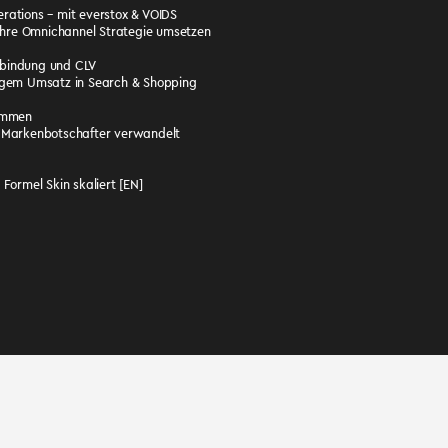
erations – mit everstox & VOIDS
ihre Omnichannel Strategie umsetzen
enbindung und CLV
lligem Umsatz in Search & Shopping
rimmen
 Markenbotschafter verwandelt
ormel Skin skaliert [EN]