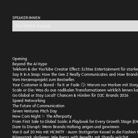
SPEAKER:INNEN
No items found.
Opening
Beyond the AI Hype
Telekom & der YouTube Creator Effect: Echtes Entertainment für stark
Say It In A Snap: How the Gen Z Really Communicates and How Brand
Vom Herzensprojekt zum Bestseller.
Your Customer is Bored - fix it or Fade 🙄: Warum nur Marken mit Stor
Scale or Die: Was du aus radikalen Transformationen wirklich lernen k
Go Global or Stay Local? Chancen & Hürden für D2C Brands 2026
Speed Networking
The Future of Communication
Seven Ventures Pitch Day
New Com Night ✨ The Afterparty
From First Sale to Global Scale: A Playbook for Every Growth Stage [EN
Dare to Disrupt: Wenn Brands Haltung zeigen und gewinnen
Von 0 auf 20 Mio mit VICINITY - Ausm Stuttgarter Kessel in die Fashion
Bärenstark skalieren: Wie Bears with Benefits mit Shopify wächst