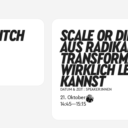
ITCH
SCALE OR DI
AUS RADIKA
TRANSFORM
WIRKLICH L
KANNST
DATUM & ZEIT :
SPEAKER:INNEN
21. Oktober
14:45
—
15:15