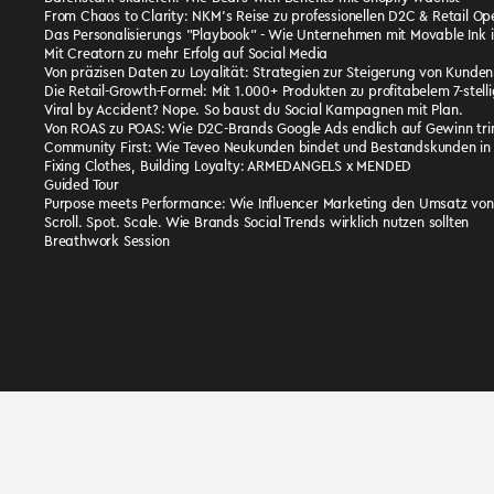
From Chaos to Clarity: NKM’s Reise zu professionellen D2C & Retail Op
Das Personalisierungs "Playbook" - Wie Unternehmen mit Movable Ink 
Mit Creatorn zu mehr Erfolg auf Social Media
Von präzisen Daten zu Loyalität: Strategien zur Steigerung von Kund
Die Retail-Growth-Formel: Mit 1.000+ Produkten zu profitabelem 7-ste
Viral by Accident? Nope. So baust du Social Kampagnen mit Plan.
Von ROAS zu POAS: Wie D2C-Brands Google Ads endlich auf Gewinn t
Community First: Wie Teveo Neukunden bindet und Bestandskunden in
Fixing Clothes, Building Loyalty: ARMEDANGELS x MENDED
Guided Tour
Purpose meets Performance: Wie Influencer Marketing den Umsatz von F
Scroll. Spot. Scale. Wie Brands Social Trends wirklich nutzen sollten
Breathwork Session