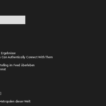
e Ergebnisse
s Can Authentically Connect With Them
ytelling im Feed überleben
annst
]
 Metropolen dieser Welt