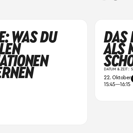
E: WAS DU
DAS 
LEN
ALS 
ATIONEN
SCHO
ERNEN
DATUM & ZEIT :
S
22. Oktober
15:45
—
16:15