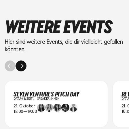
WEITERE EVENTS
Hier sind weitere Events, die dir vielleicht gefallen
könnten.
SEVEN VENTURES PITCH DAY
BE
DATUM & ZEIT :
SPEAKER:INNEN
DATUM
21. Oktober
21.
18:00
—
19:00
10:1