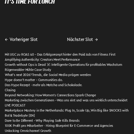
IT'S TIME FOR LUNCH
←
Vorheriger Slot
Nächster Slot
→
Mit UGC zu ROAS 40 – Das Erfolgsrezept hinter den Paid Ads von Fitness First
Amplifying Authenticity: Creators Meet Performance
Growth without Ops is Dead ☠️: Intelligente Operations für profitables Wachstum
Rügenwalder Mühle Case Study
What’s next 2026? Trends, die Social Media prägen werden
Hype doesn’t matter – Communities do.
Das Hype Rezept - mehr als Matcha und Schokolade.
Closing
Beyond Networking: How Women’s Connections Spark Change
Marketing zwischen Generationen – Was uns eint und was uns wirklich unterscheidet
LIVE PODCAST
Marketplace Mastery in the Netherlands: Plug In, Scale Up, Win Big like SNOCKS with
Bol & Tradebyte [EN]
Dare to Be Different – Why Playing Safe Kills Brands
100K Profit pro Mitarbeiter - Hiring Blueprint für E-Commerce und Agencies
Unlocking Omnichannel Growth