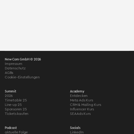
New Com GmbH © 2026
Impressum
Datenschutz
AGBs
Cookie–Einstellungen
Summit
Academy
2026
Entdecken
Timetable 25
Meta Ads Kurs
Line-up 25
CRM & Mailing Kurs
Sponsoren 25
Influencer Kurs
Tickets kaufen
SEA Ads Kurs
Podcast
Socials
aktuelle Folge
LinkedIn