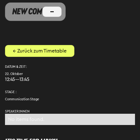
← Zurück zum Timetable
DATUM & ZEIT :
22. Oktober
12:45
—
13:45
STAGE :
Communication Stage
SPEAKER:INNEN
No items found.