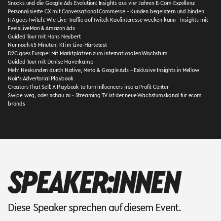
Snocks und die Google Ads Evolution: Insights aus vier Jahren E-Com-Exzellenz
Personalisierte CX mit Conversational Commerce – Kunden begeistern und binden
IFA goes Twitch: Wie Live-Traffic auf Twitch Kaufinteresse wecken kann - Insights mit
FeelsLiveMan & Amazon Ads
Guided Tour mit Hans Neubert
Nur noch 45 Minuten: KI im Live-Härtetest
D2C goes Europe: Mit Marktplätzen zum internationalen Wachstum
Guided Tour mit Denise Haverkamp
Mehr Neukunden durch Native, Meta & Google Ads – Exklusive Insights in Mellow
Noir’s Advertorial Playbook
Creators That Sell: A Playbook to Turn Influencers into a Profit Center
Swipe weg, oder schau zu - Streaming TV ist der neue Wachstumskanal für ecom
brands
SPEAKER:INNEN
Diese Speaker sprechen auf diesem Event.