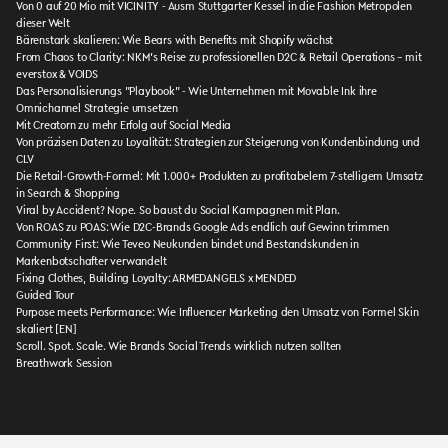
Von 0 auf 20 Mio mit VICINITY - Ausm Stuttgarter Kessel in die Fashion Metropolen
dieser Welt
Bärenstark skalieren: Wie Bears with Benefits mit Shopify wächst
From Chaos to Clarity: NKM’s Reise zu professionellen D2C & Retail Operations – mit
everstox & VOIDS
Das Personalisierungs "Playbook" - Wie Unternehmen mit Movable Ink ihre
Omnichannel Strategie umsetzen
Mit Creatorn zu mehr Erfolg auf Social Media
Von präzisen Daten zu Loyalität: Strategien zur Steigerung von Kundenbindung und
CLV
Die Retail-Growth-Formel: Mit 1.000+ Produkten zu profitabelem 7-stelligem Umsatz
in Search & Shopping
Viral by Accident? Nope. So baust du Social Kampagnen mit Plan.
Von ROAS zu POAS: Wie D2C-Brands Google Ads endlich auf Gewinn trimmen
Community First: Wie Teveo Neukunden bindet und Bestandskunden in
Markenbotschafter verwandelt
Fixing Clothes, Building Loyalty: ARMEDANGELS x MENDED
Guided Tour
Purpose meets Performance: Wie Influencer Marketing den Umsatz von Formel Skin
skaliert [EN]
Scroll. Spot. Scale. Wie Brands Social Trends wirklich nutzen sollten
Breathwork Session