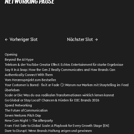
NETWORKING PAUSE
←
Vorheriger Slot
Nächster Slot
→
Opening
Beyond the AI Hype
Telekom & der YouTube Creator Effect: Echtes Entertainment für starke Ergebnisse
Say It In A Snap: How the Gen Z Really Communicates and How Brands Can
Authentically Connect With Them
Vom Herzensprojekt zum Bestseller.
Your Customer is Bored - fix it or Fade 🙄: Warum nur Marken mit Storytelling im Feed
überleben
Scale or Die: Was du aus radikalen Transformationen wirklich lernen kannst
Go Global or Stay Local? Chancen & Hürden für D2C Brands 2026
Speed Networking
The Future of Communication
Seven Ventures Pitch Day
New Com Night ✨ The Afterparty
From First Sale to Global Scale: A Playbook for Every Growth Stage [EN]
Dare to Disrupt: Wenn Brands Haltung zeigen und gewinnen